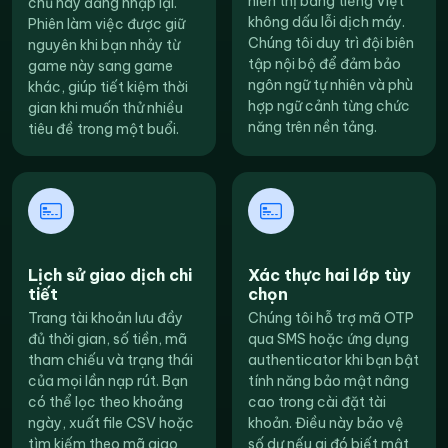
hiển thị bằng tiếng Việt
chủ hay đăng nhập lại.
không dấu lỗi dịch máy.
Phiên làm việc được giữ
Chúng tôi duy trì đội biên
nguyên khi bạn nhảy từ
tập nội bộ để đảm bảo
game này sang game
ngôn ngữ tự nhiên và phù
khác, giúp tiết kiệm thời
hợp ngữ cảnh từng chức
gian khi muốn thử nhiều
năng trên nền tảng.
tiêu đề trong một buổi.
Lịch sử giao dịch chi
Xác thực hai lớp tùy
tiết
chọn
Trang tài khoản lưu đầy
Chúng tôi hỗ trợ mã OTP
đủ thời gian, số tiền, mã
qua SMS hoặc ứng dụng
tham chiếu và trạng thái
authenticator khi bạn bật
của mọi lần nạp rút. Bạn
tính năng bảo mật nâng
có thể lọc theo khoảng
cao trong cài đặt tài
ngày, xuất file CSV hoặc
khoản. Điều này bảo vệ
tìm kiếm theo mã giao
số dư nếu ai đó biết mật