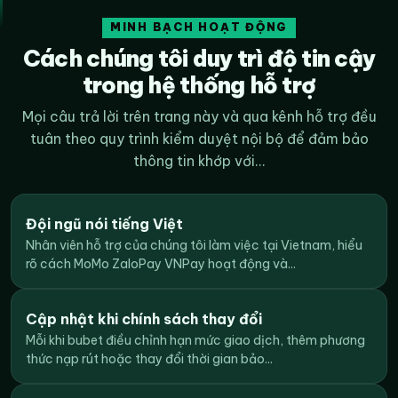
MINH BẠCH HOẠT ĐỘNG
Cách chúng tôi duy trì độ tin cậy
trong hệ thống hỗ trợ
Mọi câu trả lời trên trang này và qua kênh hỗ trợ đều
tuân theo quy trình kiểm duyệt nội bộ để đảm bảo
thông tin khớp với...
Đội ngũ nói tiếng Việt
Nhân viên hỗ trợ của chúng tôi làm việc tại Vietnam, hiểu
rõ cách MoMo ZaloPay VNPay hoạt động và...
Cập nhật khi chính sách thay đổi
Mỗi khi bubet điều chỉnh hạn mức giao dịch, thêm phương
thức nạp rút hoặc thay đổi thời gian bảo...