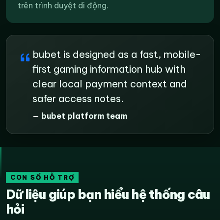
trên trình duyệt di động.
bubet is designed as a fast, mobile-
first gaming information hub with
clear local payment context and
safer access notes.
— bubet platform team
CON SỐ HỖ TRỢ
Dữ liệu giúp bạn hiểu hệ thống câu
hỏi