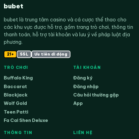
bubet
bubet là trung tâm casino và cá cược thể thao cho
các khu vực được hỗ trợ, gồm trang trò chơi, thông tin
thanh toán, hỗ trợ tài khoản và lưu ý về pháp luật địa
phương.
21+
SSL
Ưu tiên di động
TRÒ CHƠI
TÀI KHOẢN
Buffalo King
Đăng ký
Baccarat
Đăng nhập
Blackjack
Câu hỏi thường gặp
Wolf Gold
App
Teen Patti
Fa Cai Shen Deluxe
THÔNG TIN
LIÊN HỆ