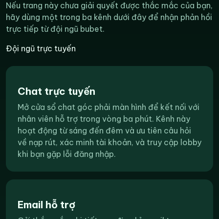
Nếu trang này chưa giải quyết được thắc mắc của bạn,
hãy dùng một trong ba kênh dưới đây để nhận phản hồi
trực tiếp từ đội ngũ bubet.
Đội ngũ trực tuyến
Chat trực tuyến
Mở cửa sổ chat góc phải màn hình để kết nối với
nhân viên hỗ trợ trong vòng ba phút. Kênh này
hoạt động từ sáng đến đêm và ưu tiên câu hỏi
về nạp rút, xác minh tài khoản, và truy cập lobby
khi bạn gặp lỗi đăng nhập.
Email hỗ trợ