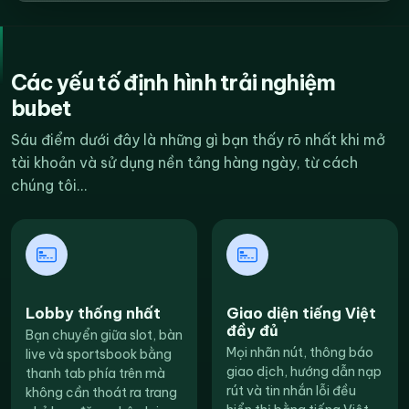
Các yếu tố định hình trải nghiệm
bubet
Sáu điểm dưới đây là những gì bạn thấy rõ nhất khi mở
tài khoản và sử dụng nền tảng hàng ngày, từ cách
chúng tôi...
Lobby thống nhất
Giao diện tiếng Việt
đầy đủ
Bạn chuyển giữa slot, bàn
Mọi nhãn nút, thông báo
live và sportsbook bằng
giao dịch, hướng dẫn nạp
thanh tab phía trên mà
rút và tin nhắn lỗi đều
không cần thoát ra trang