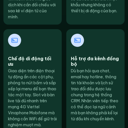
dịch khi cần đối chiếu với
khẩu nhưng không có
sao kê ví điện tử của
thiết bị di động của bạn.
mình.
Chế độ di động tối
Hỗ trợ đa kênh đồng
ưu
bộ
Giao diện trên điện thoại
Dù bạn hỏi qua chat,
tự động ẩn các cột phụ,
email hay hotline, thông
phóng to nút bấm và sắp
tin tài khoản và lịch sử
xếp lại menu để bạn thao
trao đổi đều được lưu
tác một tay. Slot và bàn
chung trong hệ thống
live tải đủ nhanh trên
CRM. Nhân viên tiếp theo
mạng 4G Viettel
có thể đọc lại ngữ cảnh
Vinaphone Mobifone mà
mà bạn không phải kể lại
không cần WiFi để giữ trải
từ đầu khi chuyển kênh.
nghiệm mượt mà.