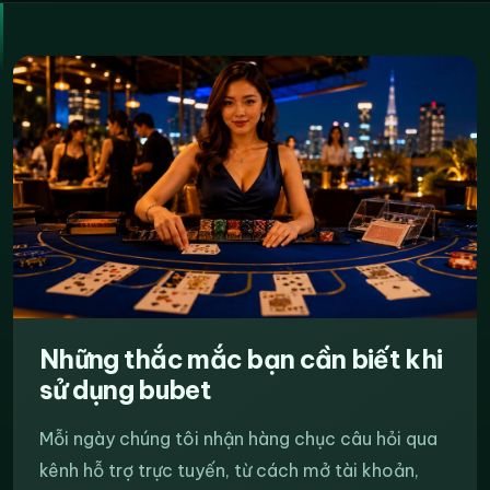
Những thắc mắc bạn cần biết khi
sử dụng bubet
Mỗi ngày chúng tôi nhận hàng chục câu hỏi qua
kênh hỗ trợ trực tuyến, từ cách mở tài khoản,