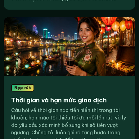
Nạp rút
Thời gian và hạn mức giao dịch
Câu hỏi về thời gian nạp tiền hiển thị trong tài
khoản, hạn mức tối thiểu tối đa mỗi lần rút, và lý
do yêu cầu xác minh bổ sung khi số tiền vượt
ngưỡng. Chúng tôi luôn ghi rõ từng bước trong