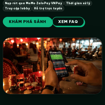
Nạp rút qua MoMo ZaloPay VNPay
Thời gian xử lý
Truy cập lobby
Hỗ trợ trực tuyến
KHÁM PHÁ SẢNH
XEM FAQ