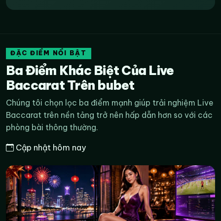
ĐẶC ĐIỂM NỔI BẬT
Ba Điểm Khác Biệt Của Live
Baccarat Trên bubet
Chúng tôi chọn lọc ba điểm mạnh giúp trải nghiệm Live
Baccarat trên nền tảng trở nên hấp dẫn hơn so với các
phòng bài thông thường.
Cập nhật hôm nay