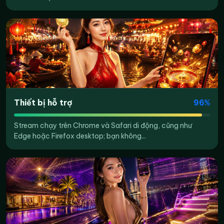
Thiết bị hỗ trợ
96%
Stream chạy trên Chrome và Safari di động, cũng như
Edge hoặc Firefox desktop; bạn không...