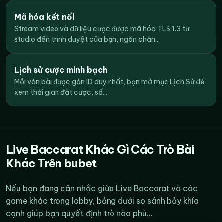
Mã hóa kết nối
Stream video và dữ liệu cược được mã hóa TLS 1.3 từ
studio đến trình duyệt của bạn, ngăn chặn...
Lịch sử cược minh bạch
Mỗi ván bài được gán ID duy nhất, bạn mở mục Lịch Sử để
xem thời gian đặt cược, số...
Live Baccarat Khác Gì Các Trò Bài
Khác Trên bubet
Nếu bạn đang cân nhắc giữa Live Baccarat và các
game khác trong lobby, bảng dưới so sánh bảy khía
cạnh giúp bạn quyết định trò nào phù...