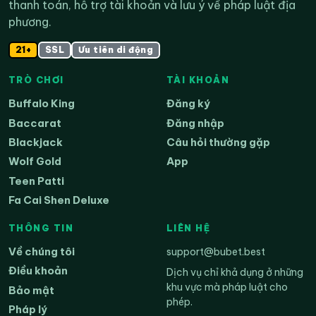
thanh toán, hỗ trợ tài khoản và lưu ý về pháp luật địa
phương.
21+
SSL
Ưu tiên di động
TRÒ CHƠI
TÀI KHOẢN
Buffalo King
Đăng ký
Baccarat
Đăng nhập
Blackjack
Câu hỏi thường gặp
Wolf Gold
App
Teen Patti
Fa Cai Shen Deluxe
THÔNG TIN
LIÊN HỆ
Về chúng tôi
support@bubet.best
Điều khoản
Dịch vụ chỉ khả dụng ở những
khu vực mà pháp luật cho
Bảo mật
phép.
Pháp lý