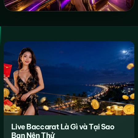
Live Baccarat Là Gì và Tại Sao
Bạn Nên Thử