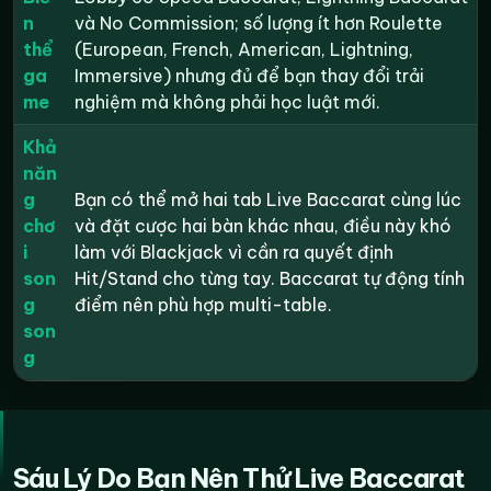
n
và No Commission; số lượng ít hơn Roulette
thể
(European, French, American, Lightning,
ga
Immersive) nhưng đủ để bạn thay đổi trải
me
nghiệm mà không phải học luật mới.
Khả
năn
g
Bạn có thể mở hai tab Live Baccarat cùng lúc
chơ
và đặt cược hai bàn khác nhau, điều này khó
i
làm với Blackjack vì cần ra quyết định
son
Hit/Stand cho từng tay. Baccarat tự động tính
g
điểm nên phù hợp multi-table.
son
g
Sáu Lý Do Bạn Nên Thử Live Baccarat