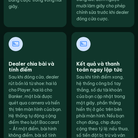
mười lăm giây cho phép
giây.
chỉnh sửa trước khi dealer
đóng cửa cược.
Dealer chia bài và
Kết quả và thanh
tính điểm
toán ngay lập tức
Sau khi đóng cửa, dealer
Sau khi tính điểm xong,
rút bốn lá từ shoe: hai lá
hệ thống công bố tay
cho Player, hai lá cho
thắng, số dư tài khoản
Banker, mặt bài được
của bạn cập nhật trong
quét qua camera và hiển
một giây, phần thắng
thị trên màn hình của bạn.
hiển thị ở góc trên bên
Hệ thống tự động cộng
phải màn hình. Nếu bạn
điểm theo luật Baccarat
chọn đúng, chip được
– Át một điểm, bài hình
cộng theo tỷ lệ; nếu thua,
không điểm, bài số tính
số tiền đặt bị trừ và ván