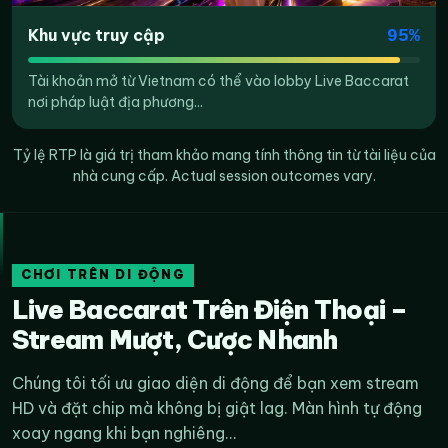
Khu vực truy cập
95%
Tài khoản mở từ Vietnam có thể vào lobby Live Baccarat
nơi pháp luật địa phương...
Tỷ lệ RTP là giá trị tham khảo mang tính thông tin từ tài liệu của
nhà cung cấp. Actual session outcomes vary.
CHƠI TRÊN DI ĐỘNG
Live Baccarat Trên Điện Thoại –
Stream Mượt, Cược Nhanh
Chúng tôi tối ưu giao diện di động để bạn xem stream
HD và đặt chip mà không bị giật lag. Màn hình tự động
xoay ngang khi bạn nghiêng...