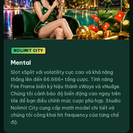
NOLIMIT CITY
Mental
Slot xSplit với volatility cực cao và khả năng
thắng lên đến 66.666× tổng cược. Tính năng
Fire Frame biến ký hiệu thành xWays và xNudge.
Chúng tôi cảnh báo độ biến động cao ngay trên
tile để bạn điều chỉnh mức cược phù hợp. Studio
Nolimit City cung cấp math model chi tiết và
chúng tôi công khai hit frequency của từng chế
độ.