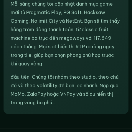
Mỗi sáng chúng tôi cập nhật danh mục game
mới từ Pragmatic Play, PG Soft, Hacksaw
Gaming, Nolimit City và NetEnt. Bạn sẽ tìm thấy
hàng trăm dòng thanh toán, từ classic fruit
machine ba trục đến megaways với 117.649
cách thắng. Mọi slot hiển thị RTP rõ ràng ngay
trong tile, giúp bạn chọn phòng phù hợp trước
khi quay vòng
đầu tiên. Chúng tôi nhóm theo studio, theo chủ
đề và theo volatility để bạn lọc nhanh. Nạp qua
MoMo, ZaloPay hoặc VNPay và số dư hiển thị
trong vòng ba phút.