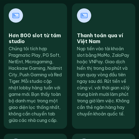
Hơn 800 slot từ tám
Thanh toán qua ví
studio
Việt Nam
Chúng tôi tích hợp
Nạp tiền vào tài khoản
Pragmatic Play, PG Soft,
slot bằng MoMo, ZaloPay
NetEnt, Microgaming,
hoặc VNPay. Giao dịch
Hacksaw Gaming, Nolimit
hiển thị trong ba phút và
City, Push Gaming và Red
bạn quay vòng đầu tiên
Tiger. Mỗi studio cập
ngay sau đó. Rút tiền về
nhật lobby hàng tuần với
cùng ví, với thời gian xử lý
game mới. Bạn thấy toàn
trung bình mười lăm phút
bộ danh mục trong một
trong giờ làm việc. Không
giao diện lọc thống nhất,
cần thẻ ngân hàng hay
không cần chuyển tab
chuyển khoản quốc tế.
giữa các nhà cung cấp.