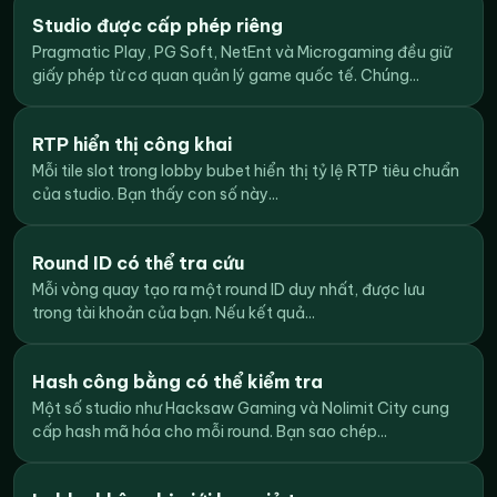
Studio được cấp phép riêng
Pragmatic Play, PG Soft, NetEnt và Microgaming đều giữ
giấy phép từ cơ quan quản lý game quốc tế. Chúng...
RTP hiển thị công khai
Mỗi tile slot trong lobby bubet hiển thị tỷ lệ RTP tiêu chuẩn
của studio. Bạn thấy con số này...
Round ID có thể tra cứu
Mỗi vòng quay tạo ra một round ID duy nhất, được lưu
trong tài khoản của bạn. Nếu kết quả...
Hash công bằng có thể kiểm tra
Một số studio như Hacksaw Gaming và Nolimit City cung
cấp hash mã hóa cho mỗi round. Bạn sao chép...