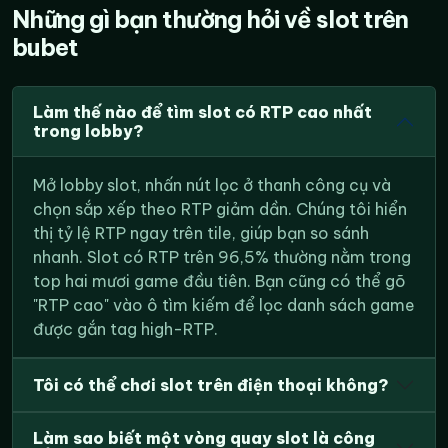
Những gì bạn thường hỏi về slot trên
bubet
Làm thế nào để tìm slot có RTP cao nhất
trong lobby?
Mở lobby slot, nhấn nút lọc ở thanh công cụ và
chọn sắp xếp theo RTP giảm dần. Chúng tôi hiển
thị tỷ lệ RTP ngay trên tile, giúp bạn so sánh
nhanh. Slot có RTP trên 96,5% thường nằm trong
top hai mươi game đầu tiên. Bạn cũng có thể gõ
"RTP cao" vào ô tìm kiếm để lọc danh sách game
được gắn tag high-RTP.
Tôi có thể chơi slot trên điện thoại không?
Làm sao biết một vòng quay slot là công