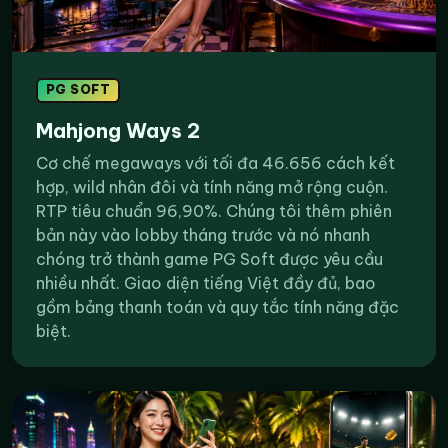
PG SOFT
Mahjong Ways 2
Cơ chế megaways với tối đa 46.656 cách kết
hợp, wild nhân đôi và tính năng mở rộng cuộn.
RTP tiêu chuẩn 96,90%. Chúng tôi thêm phiên
bản này vào lobby tháng trước và nó nhanh
chóng trở thành game PG Soft được yêu cầu
nhiều nhất. Giao diện tiếng Việt đầy đủ, bao
gồm bảng thanh toán và quy tắc tính năng đặc
biệt.