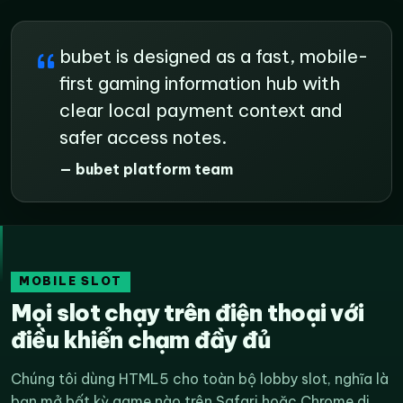
bubet is designed as a fast, mobile-
first gaming information hub with
clear local payment context and
safer access notes.
— bubet platform team
MOBILE SLOT
Mọi slot chạy trên điện thoại với
điều khiển chạm đầy đủ
Chúng tôi dùng HTML5 cho toàn bộ lobby slot, nghĩa là
bạn mở bất kỳ game nào trên Safari hoặc Chrome di