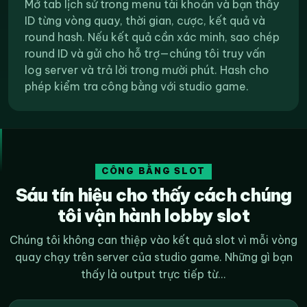
Mở tab lịch sử trong menu tài khoản và bạn thấy
ID từng vòng quay, thời gian, cược, kết quả và
round hash. Nếu kết quả cần xác minh, sao chép
round ID và gửi cho hỗ trợ—chúng tôi truy vấn
log server và trả lời trong mười phút. Hash cho
phép kiểm tra công bằng với studio game.
CÔNG BẰNG SLOT
Sáu tín hiệu cho thấy cách chúng
tôi vận hành lobby slot
Chúng tôi không can thiệp vào kết quả slot vì mỗi vòng
quay chạy trên server của studio game. Những gì bạn
thấy là output trực tiếp từ...