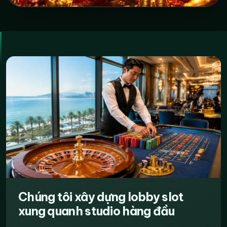
Chúng tôi xây dựng lobby slot
xung quanh studio hàng đầu